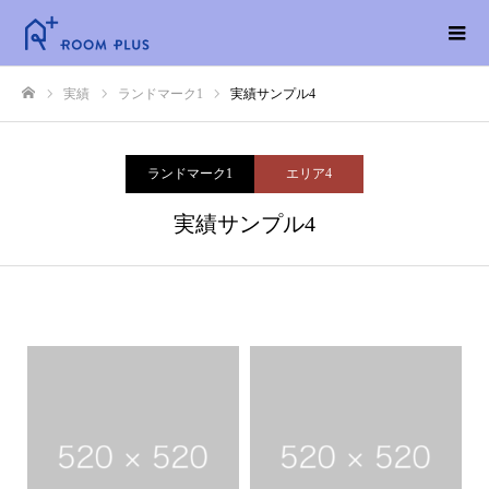
実績
ランドマーク1
実績サンプル4
ホーム
ランドマーク1
エリア4
実績サンプル4