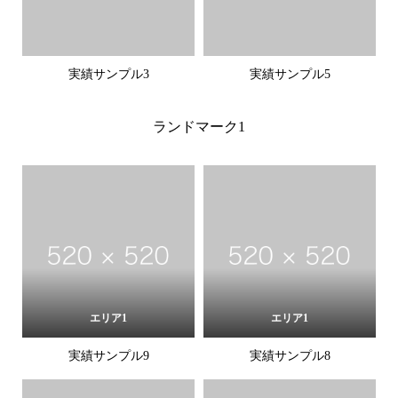
実績サンプル3
実績サンプル5
ランドマーク1
エリア1
エリア1
実績サンプル9
実績サンプル8