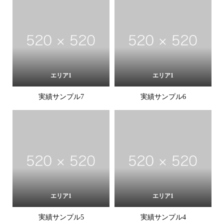
エリア1
エリア1
実績サンプル7
実績サンプル6
エリア1
エリア1
実績サンプル5
実績サンプル4